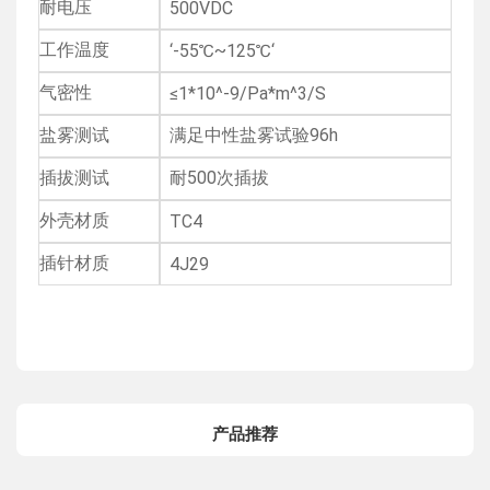
耐电压
500VDC
工作温度
‘-55℃~125℃‘
气密性
≤1*10^-9/Pa*m^3/S
盐雾测试
满足中性盐雾试验96h
插拔测试
耐500次插拔
外壳材质
TC4
插针材质
4J29
产品推荐